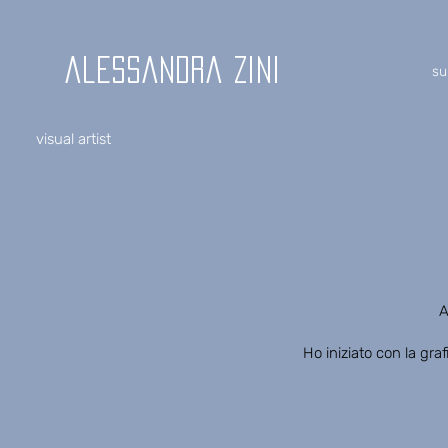
alessandra zini
su
visual artist
A
Ho iniziato con la gra