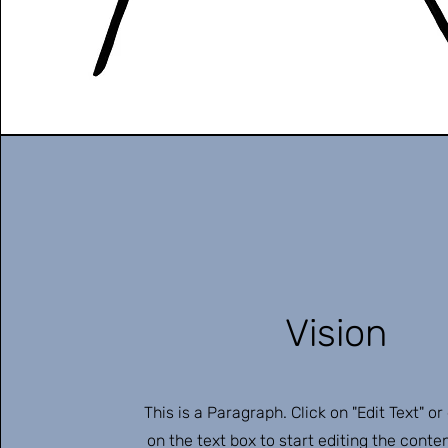
Vision
This is a Paragraph. Click on "Edit Text" or
on the text box to start editing the cont