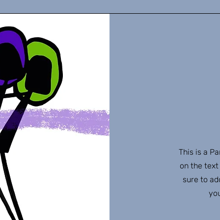
This is a Pa
on the text
sure to ad
you