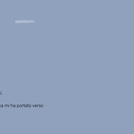
spedizioni
i.
ica mi ha portato verso